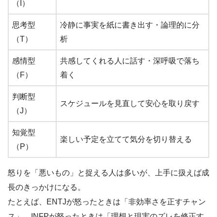
（I）
思考型
冷静に事実を紙に書き出す・論理的に分
（T）
析
感情型
共感してくれる人に話す・深呼吸で落ち
（F）
着く
判断型
スケジュールを見直して安心を取り戻す
（J）
知覚型
楽しい予定を立てて気分を切り替える
（P）
怒りを「悪いもの」と捉える人は多いが、上手に扱えば成
長のきっかけになる。
たとえば、ENTJが怒ったときは「非効率さを正すチャン
ス」、INFPが怒ったときは「理想と現実のズレを修正す