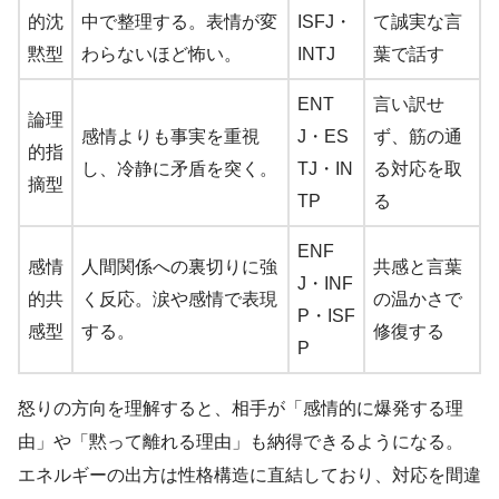
的沈
中で整理する。表情が変
ISFJ・
て誠実な言
黙型
わらないほど怖い。
INTJ
葉で話す
ENT
言い訳せ
論理
感情よりも事実を重視
J・ES
ず、筋の通
的指
し、冷静に矛盾を突く。
TJ・IN
る対応を取
摘型
TP
る
ENF
感情
人間関係への裏切りに強
共感と言葉
J・INF
的共
く反応。涙や感情で表現
の温かさで
P・ISF
感型
する。
修復する
P
怒りの方向を理解すると、相手が「感情的に爆発する理
由」や「黙って離れる理由」も納得できるようになる。
エネルギーの出方は性格構造に直結しており、対応を間違