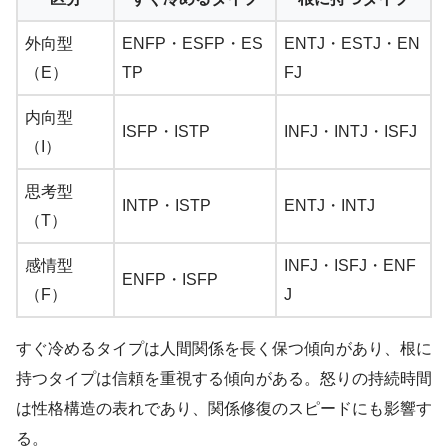
外向型
ENFP・ESFP・ES
ENTJ・ESTJ・EN
（E）
TP
FJ
内向型
ISFP・ISTP
INFJ・INTJ・ISFJ
（I）
思考型
INTP・ISTP
ENTJ・INTJ
（T）
感情型
INFJ・ISFJ・ENF
ENFP・ISFP
（F）
J
すぐ冷めるタイプは人間関係を長く保つ傾向があり、根に
持つタイプは信頼を重視する傾向がある。怒りの持続時間
は性格構造の表れであり、関係修復のスピードにも影響す
る。