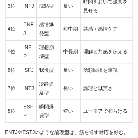
時間をおいて誠意を
3位
INFJ
沈黙型
長い
見せる
ENF
感情爆
4位
短中期
共感＋感情ケア
J
発型
INF
理想崩
5位
中長期
理解と共感を伝える
P
壊型
6位
ISFJ
我慢型
長い
信頼回復を重視
冷静追
7位
INTJ
長い
論理と誠実さ
及型
ESF
瞬間爆
8位
短い
ユーモアで和らげる
P
発型
ENTJやESTJのような論理型は、筋を通す対応を好む。