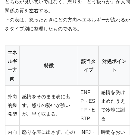
どちらが良い悪いではなく、怒りを「どう扱うか」が人間
関係の質を左右する。
下の表は、怒ったときにどの方向へエネルギーが流れるか
をタイプ別に整理したものである。
エネ
ルギ
該当タ
対処ポイン
特徴
ー方
イプ
ト
向
ENF
感情を受け
外向
感情をそのまま表に出
P・ES
止めたうえ
的爆
す。怒りの勢いが強い
FP・E
で冷静に謝
発型
が、早く収まる。
STP
る
内向
怒りを表に出さず、心の
INFJ・
時間をおい