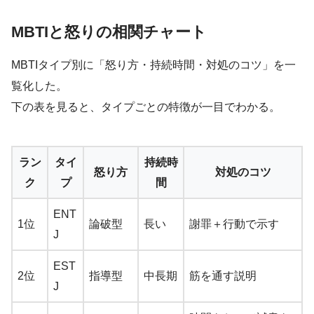
MBTIと怒りの相関チャート
MBTIタイプ別に「怒り方・持続時間・対処のコツ」を一
覧化した。
下の表を見ると、タイプごとの特徴が一目でわかる。
ラン
タイ
持続時
怒り方
対処のコツ
ク
プ
間
ENT
1位
論破型
長い
謝罪＋行動で示す
J
EST
2位
指導型
中長期
筋を通す説明
J