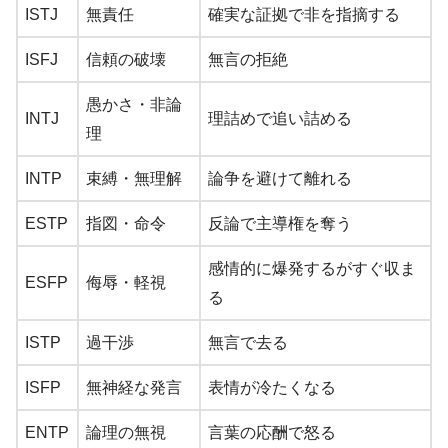
ISTJ
無責任
確実な証拠で非を指摘する
ISFJ
信頼の破壊
無言の拒絶
愚かさ・非論
INTJ
理詰めで追い詰める
理
INTP
束縛・無理解
論争を避けて離れる
ESTP
指図・命令
反論で主導権を奪う
感情的に爆発するがすぐ収ま
ESFP
侮辱・軽視
る
ISTP
過干渉
無言で去る
ISFP
無神経な発言
表情が冷たくなる
ENTP
論理の無視
言葉の応酬で怒る