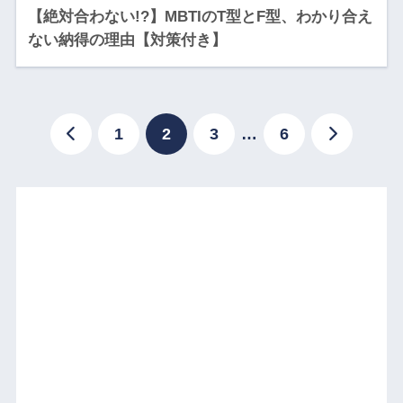
【絶対合わない!?】MBTIのT型とF型、わかり合え
ない納得の理由【対策付き】
1
2
3
…
6