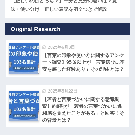
【正しいのはどっち？】十分と充分の違いは？意
味・使い分け・正しい表記を例文つきで解説
Original Research
2025年6月3日
【言葉の印象や使い方に関するアンケ
ート調査】95％以上が「言葉選びに不
安を感じた経験あり」その理由とは？
2025年5月22日
【若者と言葉づかいに関する意識調
査】約9割が「若者の言葉づかいに違
和感を覚えたことがある」と回答！そ
の背景とは？