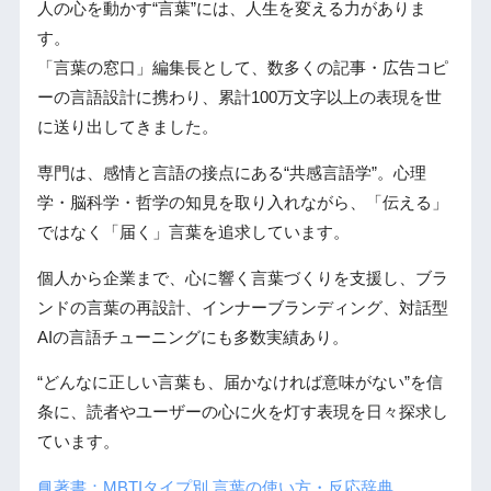
人の心を動かす“言葉”には、人生を変える力がありま
す。
「言葉の窓口」編集長として、数多くの記事・広告コピ
ーの言語設計に携わり、累計100万文字以上の表現を世
に送り出してきました。
専門は、感情と言語の接点にある“共感言語学”。心理
学・脳科学・哲学の知見を取り入れながら、「伝える」
ではなく「届く」言葉を追求しています。
個人から企業まで、心に響く言葉づくりを支援し、ブラ
ンドの言葉の再設計、インナーブランディング、対話型
AIの言語チューニングにも多数実績あり。
“どんなに正しい言葉も、届かなければ意味がない”を信
条に、読者やユーザーの心に火を灯す表現を日々探求し
ています。
📘著書：MBTIタイプ別 言葉の使い方・反応辞典