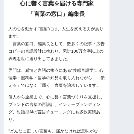
心に響く言葉を届ける専門家
「言葉の窓口」編集長
人の心を動かす“言葉”には、人生を変える力があり
ます。
「言葉の窓口」編集長として、数多くの記事・広告
コピーの言語設計に携わり、累計100万文字以上の
表現を世に送り出してきました。
専門は、感情と言語の接点にある“共感言語学”。心
理学・脳科学・哲学の知見を取り入れながら、「伝
える」ではなく「届く」言葉を追求しています。
個人から企業まで、心に響く言葉づくりを支援し、
ブランドの言葉の再設計、インナーブランディン
グ、対話型AIの言語チューニングにも多数実績あ
り。
“どんなに正しい言葉も、届かなければ意味がな