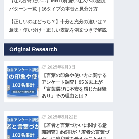
【なんか冷たい…】MBTI別 嫌いな人への態度
パターン一覧｜16タイプの本音と見分け方
【正しいのはどっち？】十分と充分の違いは？
意味・使い分け・正しい表記を例文つきで解説
Original Research
2025年6月3日
【言葉の印象や使い方に関する
アンケート調査】95％以上が
「言葉選びに不安を感じた経験
あり」その理由とは？
2025年5月22日
【若者と言葉づかいに関する意
識調査】約9割が「若者の言葉づ
かいに違和感を覚えたことがあ